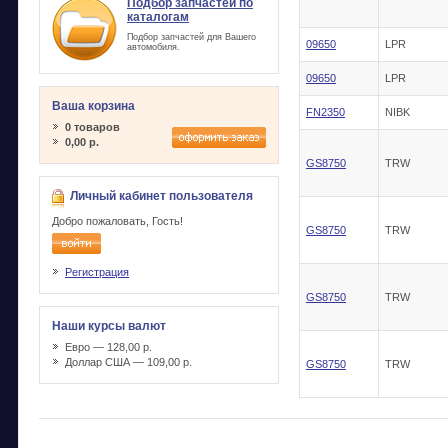
Подбор запчастей по
каталогам
Подбор запчастей для Вашего
09650
LPR
автомобиля.
09650
LPR
Ваша корзина
FN2350
NIBK
0 товаров
0,00 р.
GS8750
TRW
Личный кабинет пользователя
Добро пожаловать, Гость!
GS8750
TRW
Регистрация
GS8750
TRW
Наши курсы валют
Евро — 128,00 р.
Доллар США — 109,00 р.
GS8750
TRW