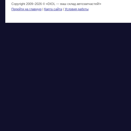
Copyright 2009–
2026 © «DIOL — ваш склад автозапчастей!»
Перейти на главную
|
Карта сайта
|
Условия работы