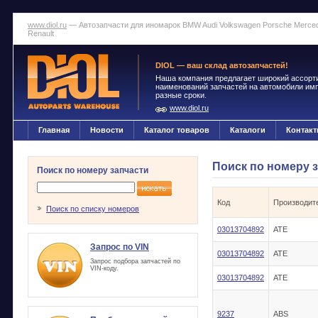
www.diol.ru
— Автозапчасти для иномарок BMW Audi Volkswagen Porsche Mercedes
Renault
DIOL — ваш склад автозапчастей!
Наша компания предлагает широкий ассорт
наименований запчастей на автомобили импо
разные сроки.
www.diol.ru
Главная
Новости
Каталог товаров
Каталоги
Контак
Поиск по номеру 
Поиск по номеру запчасти
Код
Производит
Поиск по списку номеров
03013704892
ATE
Запрос по VIN
03013704892
ATE
Запрос подбора запчастей по
VIN-коду.
03013704892
ATE
9237
ABS