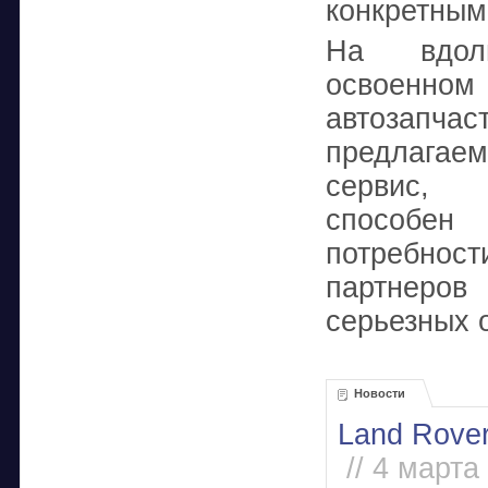
конкретным
На вдол
освое
автоза
предлагаем
сервис, 
способен
потребно
партнеров
серьезных 
Новости
Land Rover
// 4 марта