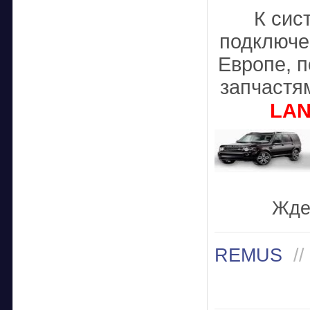
К сис
подключе
Европе, 
запчастя
LAN
Жде
REMUS
//