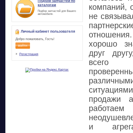
Подбор запчастей по
компаний, 
каталогам
Подбор запчастей для Вашего
не связыва
автомобиля.
партнерск
Личный кабинет пользователя
отношен
Добро пожаловать, Гость!
хорошо з
друг друг
Регистрация
всего 
проверен
различны
ситуация
продажи а
работ
неодушевл
и агре