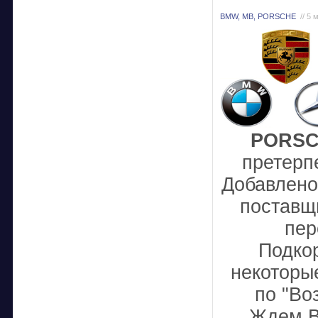
BMW, MB, PORSCHE
// 5 
PORS
претерп
Добавлено
поставщ
пер
Подко
некоторы
по "Во
Ждем В