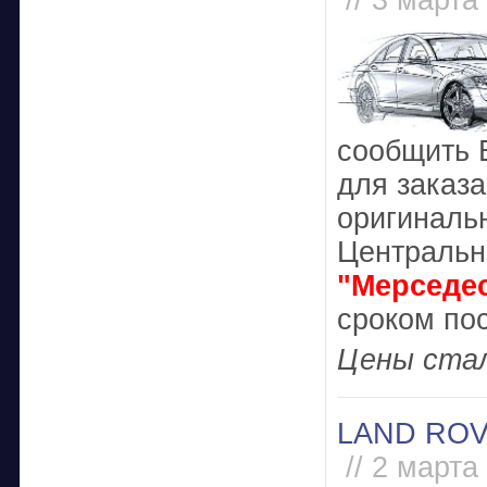
// 3 марта
сообщить 
для заказ
оригиналь
Центральн
"Мерседе
сроком пос
Цены стал
LAND RO
// 2 марта