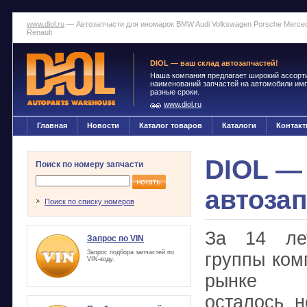
www.diol.ru
— Автозапчасти для иномарок BMW Audi Volkswagen Porsche Mercedes
Renault
DIOL — ваш склад автозапчастей!
Наша компания предлагает широкий ассорт
наименований запчастей на автомобили импо
разные сроки.
www.diol.ru
Главная
Новости
Каталог товаров
Каталоги
Контак
DIOL —
Поиск по номеру запчасти
автозап
Поиск по списку номеров
За 14 ле
Запрос по VIN
Запрос подбора запчастей по
группы ком
VIN-коду.
рынке а
осталось н